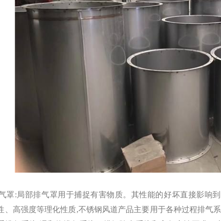
罩:局部排气罩用于捕捉有害物质。其性能的好坏直接影响到
性、高强度等理化性质,不锈钢风道产品主要用于各种过程排气系