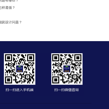
问题有哪些？
怎样遵循？
烟囱设计问题？