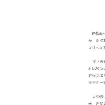
在截面积
短，保温
设计和定
按下表确
种比较新
有保温降
波方向一
风管按照
米。严禁