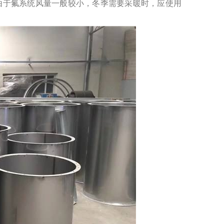
由于氟系统风量一般较小，冬季需要采暖时，应使用