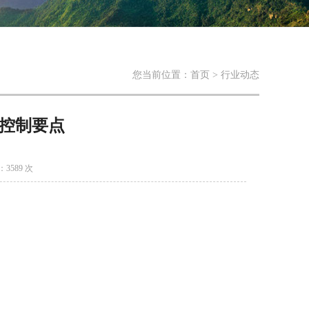
您当前位置：首页 > 行业动态
控制要点
：
3589 次