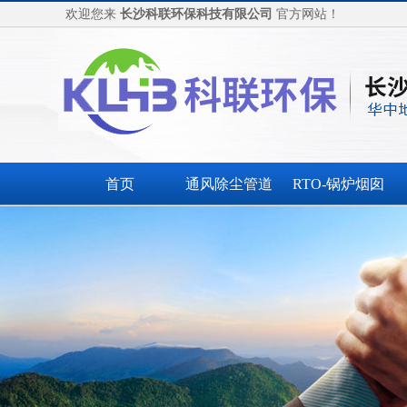
欢迎您来
长沙科联环保科技有限公司
官方网站！
首页
通风除尘管道
RTO-锅炉烟囱