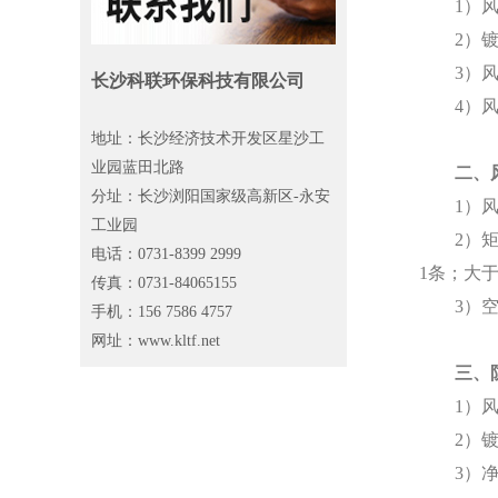
1）
2）
3）
长沙科联环保科技有限公司
4）
地址：长沙经济技术开发区星沙工
业园蓝田北路
二、
分址：长沙浏阳国家级高新区-永安
1）
工业园
2）
电话：0731-8399 2999
1条；大于
传真：0731-84065155
3）
手机：156 7586 4757
网址：www.kltf.net
三、
1）
2）
3）