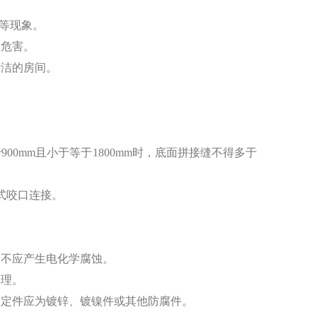
落等现象。
生危害。
清洁的房间。
00mm且小于等于1800mm时，底面拼接缝不得多于
式咬口连接。
，不应产生电化学腐蚀。
处理。
固定件应为镀锌、镀镍件或其他防腐件。