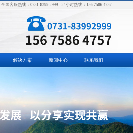
全国客服热线：0731-8399 2999 24小时热线：156 7586 4757
解决方案
新闻中心
联系我们