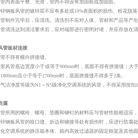
风管内表面平整、光滑，管内不得设有加固框或加固筋。
镀锌钢板风管的镀锌层不应有多处或10%表面积的损伤、粉花脱
风管制作完毕后，应清洗。清洗剂不应对人体、管材和产品等产
风管清洗达到清洁要求后，应对端部进行密闭封堵，并应存放在
风管板材连接
风管不得有横向拼接缝。
矩形风管底边宽度小于或等于900mm时，底面不得有拼接缝；大于9
1800mm且小于等于2700mm时，底面拼接缝不得多于2条。
空气洁净度等级为N1～N5级净化空调系统的风管，不得采用按扣
防腐
风管所用的螺栓、螺母、垫圈和铆钉的材料应与管材性能相适应
镀锌钢板风管的咬口缝、折边和铆接等处有损伤时，应进行防腐
净化空调系统的静压箱本体、箱内高效过滤器的固定框架及其他