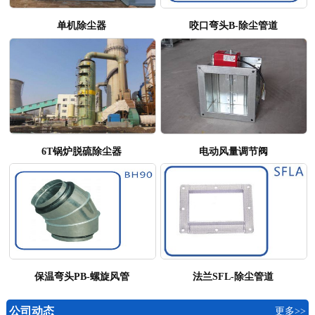
单机除尘器
咬口弯头B-除尘管道
6T锅炉脱硫除尘器
电动风量调节阀
保温弯头PB-螺旋风管
法兰SFL-除尘管道
公司动态
更多>>