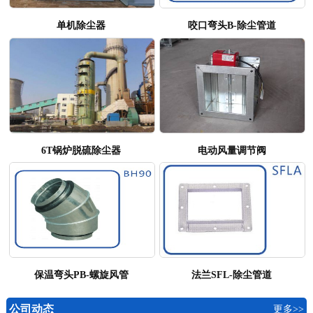
单机除尘器
咬口弯头B-除尘管道
6T锅炉脱硫除尘器
电动风量调节阀
保温弯头PB-螺旋风管
法兰SFL-除尘管道
公司动态
更多>>